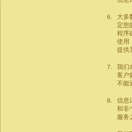
大多
定您
程序
使用
提供
我们
客户
不能
信息
和非
服务