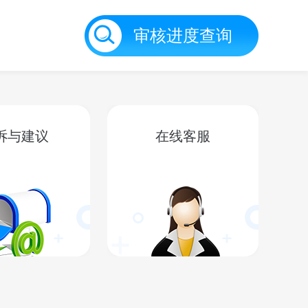
审核进度查询
诉与建议
在线客服