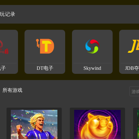
玩记录
电子
DT电子
Skywind
JDB
所有游戏