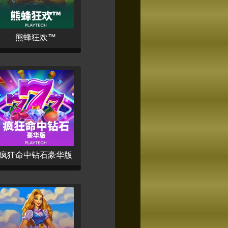
熊蜂狂欢™
立刻开始
疯狂命中钻石豪华版
立刻开始