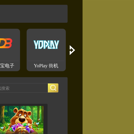
夺宝电子
YoPlay 街机
TP 电子
D