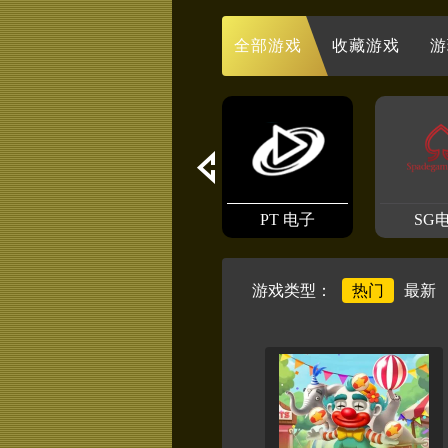
全部游戏
收藏游戏
游
PT 电子
SG
热门
最新